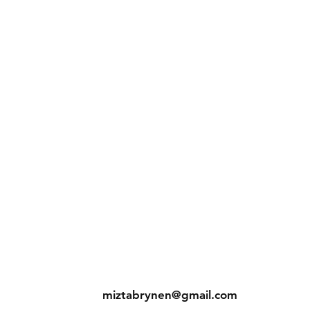
ns
Contact
Tel: +233 50 690 6436
s
miztabrynen@gmail.com