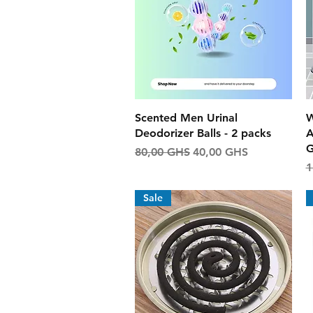
Aperçu rapide
Scented Men Urinal
W
Deodorizer Balls - 2 packs
A
G
Prix original
Prix promotionnel
80,00 GHS
40,00 GHS
P
1
Sale