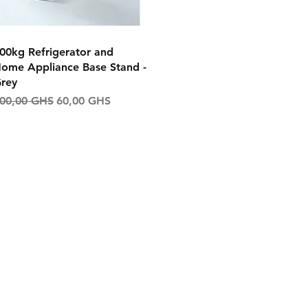
Aperçu rapide
00kg Refrigerator and
ome Appliance Base Stand -
rey
rix original
Prix promotionnel
00,00 GHS
60,00 GHS