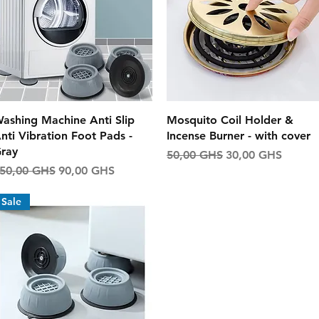
Aperçu rapide
Aperçu rapide
ashing Machine Anti Slip
Mosquito Coil Holder &
nti Vibration Foot Pads -
Incense Burner - with cover
ray
Prix original
Prix promotionne
50,00 GHS
30,00 GHS
rix original
Prix promotionnel
50,00 GHS
90,00 GHS
Sale