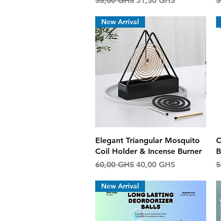
35,00 GHS
31,50 GHS
3
New Arrival
Aperçu rapide
Elegant Triangular Mosquito
C
Coil Holder & Incense Burner
B
Prix original
Prix promotionnel
P
60,00 GHS
40,00 GHS
5
New Arrival