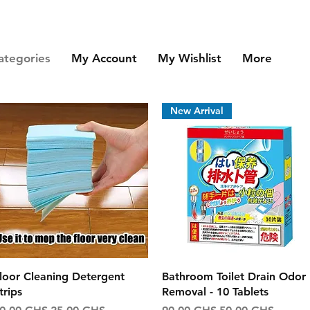
ategories
My Account
My Wishlist
More
New Arrival
Aperçu rapide
Aperçu rapide
loor Cleaning Detergent
Bathroom Toilet Drain Odor
trips
Removal - 10 Tablets
rix original
Prix promotionnel
Prix original
Prix promotionne