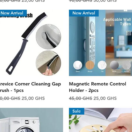
0,00 GHS
25,00 GHS
90,00 GHS
50,00 GHS
New Arrival
New Arrival
Aperçu rapide
Aperçu rapide
revice Corner Cleaning Gap
Magnetic Remote Control
rush - 1pcs
Holder - 2pcs
rix original
Prix promotionnel
Prix original
Prix promotionne
0,00 GHS
25,00 GHS
45,00 GHS
25,00 GHS
Sale