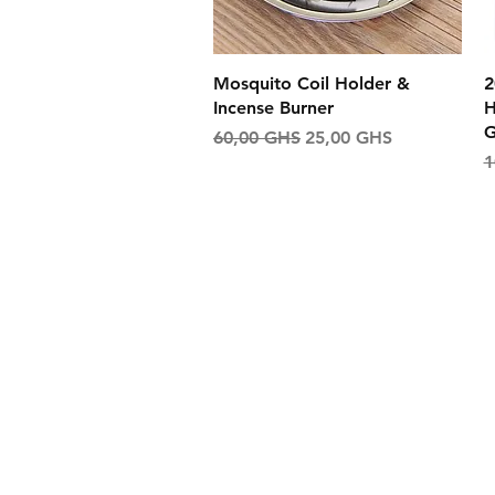
Aperçu rapide
Mosquito Coil Holder &
2
Incense Burner
H
G
Prix original
Prix promotionnel
60,00 GHS
25,00 GHS
P
1