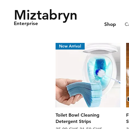
Miztabryn
Enterprise
Shop
C
New Arrival
Aperçu rapide
Toilet Bowl Cleaning
F
Detergent Strips
S
Prix original
Prix promotionnel
P