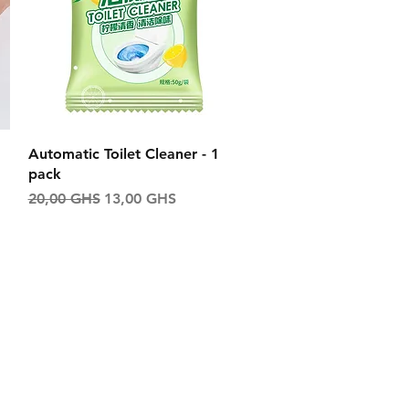
Aperçu rapide
Automatic Toilet Cleaner - 1
pack
l
Prix original
Prix promotionnel
20,00 GHS
13,00 GHS