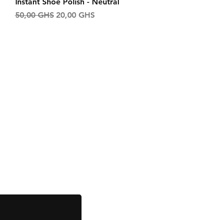
Aperçu rapide
Instant Shoe Polish - Neutral
Prix original
Prix promotionnel
50,00 GHS
20,00 GHS
el
Facebook
Instagram