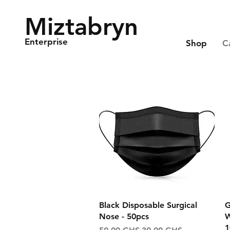
Miztabryn
Enterprise
Shop
C
Aperçu rapide
Black Disposable Surgical
G
Nose - 50pcs
W
1
Prix original
Prix promotionnel