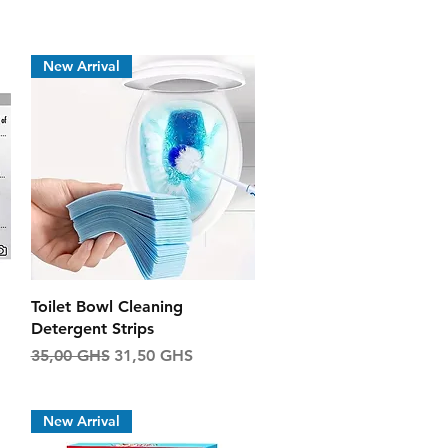
New Arrival
Aperçu rapide
Toilet Bowl Cleaning
Detergent Strips
Prix original
Prix promotionnel
35,00 GHS
31,50 GHS
el
New Arrival