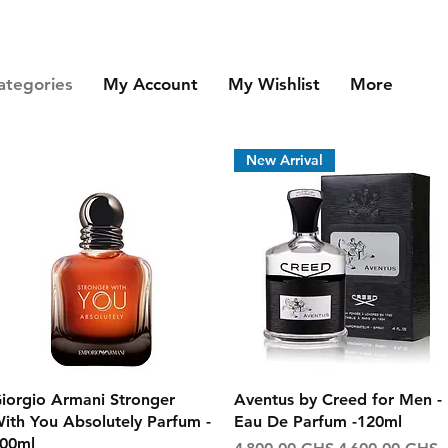
ategories
My Account
My Wishlist
More
New Arrival
Aperçu rapide
Aperçu rapide
iorgio Armani Stronger
Aventus by Creed for Men -
ith You Absolutely Parfum -
Eau De Parfum -120ml
00ml
Prix original
Prix promotio