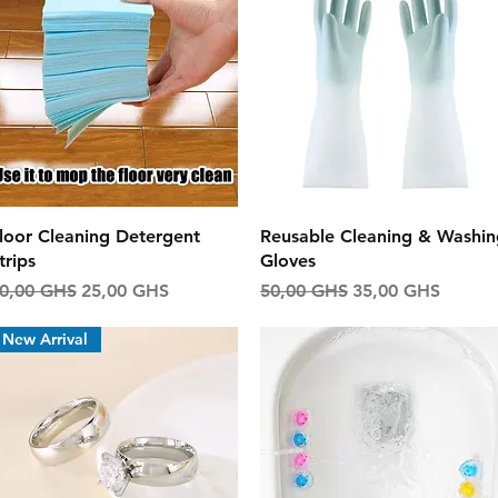
Aperçu rapide
Aperçu rapide
loor Cleaning Detergent
Reusable Cleaning & Washin
trips
Gloves
rix original
Prix promotionnel
Prix original
Prix promotionne
0,00 GHS
25,00 GHS
50,00 GHS
35,00 GHS
New Arrival