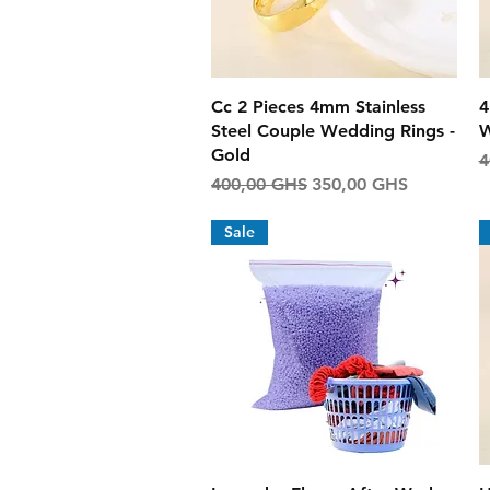
Aperçu rapide
Cc 2 Pieces 4mm Stainless
4
Steel Couple Wedding Rings -
W
Gold
P
4
Prix original
Prix promotionnel
400,00 GHS
350,00 GHS
Sale