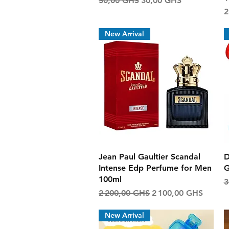
50,00 GHS
30,00 GHS
P
2
New Arrival
Aperçu rapide
Jean Paul Gaultier Scandal
D
Intense Edp Perfume for Men
G
100ml
P
3
Prix original
Prix promotionnel
2 200,00 GHS
2 100,00 GHS
New Arrival