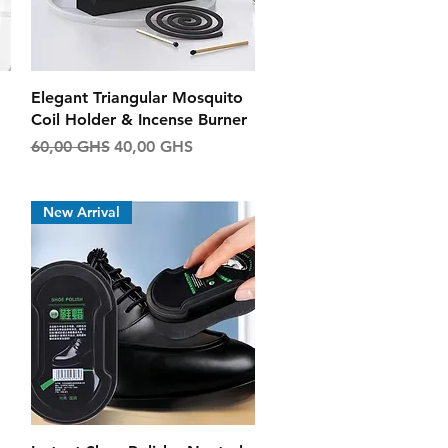
Aperçu rapide
Elegant Triangular Mosquito
Coil Holder & Incense Burner
l
Prix original
Prix promotionnel
60,00 GHS
40,00 GHS
New Arrival