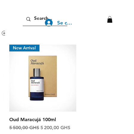
Se connecter
Voir les points
New Arrival
Aperçu rapide
Oud Maracujá 100ml
Prix original
Prix promotionnel
5 500,00 GHS
5 200,00 GHS
nnel