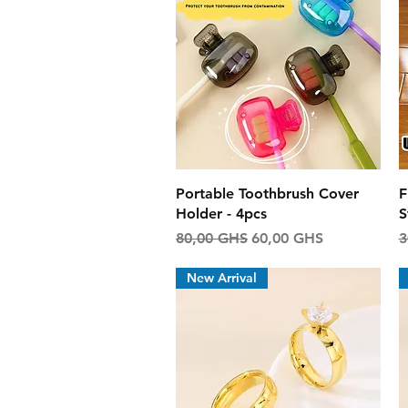
Aperçu rapide
Portable Toothbrush Cover
F
Holder - 4pcs
S
Prix original
Prix promotionnel
P
80,00 GHS
60,00 GHS
3
New Arrival