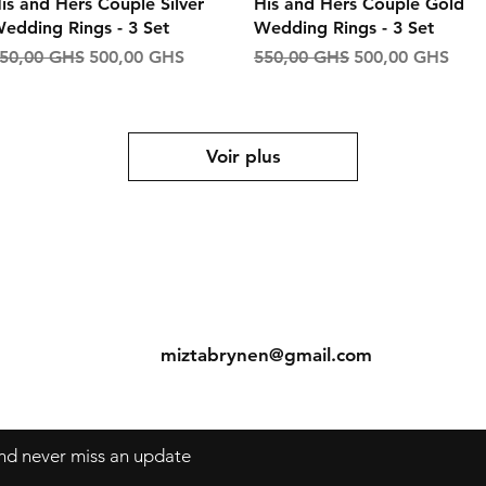
Aperçu rapide
Aperçu rapide
is and Hers Couple Silver
His and Hers Couple Gold
edding Rings - 3 Set
Wedding Rings - 3 Set
rix original
Prix promotionnel
Prix original
Prix promotionn
50,00 GHS
500,00 GHS
550,00 GHS
500,00 GHS
Voir plus
ns
Contact
Tel: +233 50 690 6436
s
miztabrynen@gmail.com
 and never miss an update