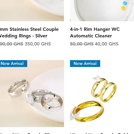
Aperçu rapide
Aperçu rapide
mm Stainless Steel Couple
4-in-1 Rim Hanger WC
edding Rings - Silver
Automatic Cleaner
rix original
Prix promotionnel
Prix original
Prix promotionne
00,00 GHS
350,00 GHS
50,00 GHS
40,00 GHS
New Arrival
New Arrival