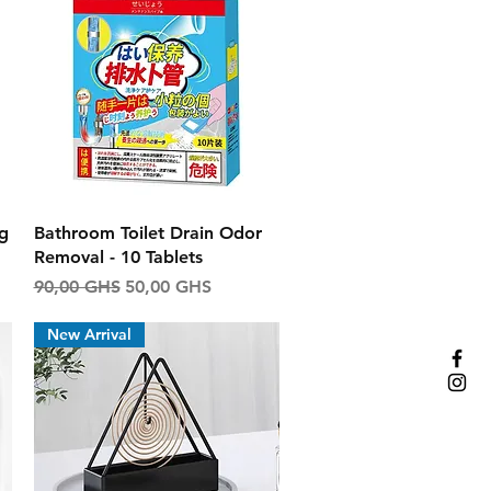
Aperçu rapide
g
Bathroom Toilet Drain Odor
Removal - 10 Tablets
l
Prix original
Prix promotionnel
90,00 GHS
50,00 GHS
New Arrival