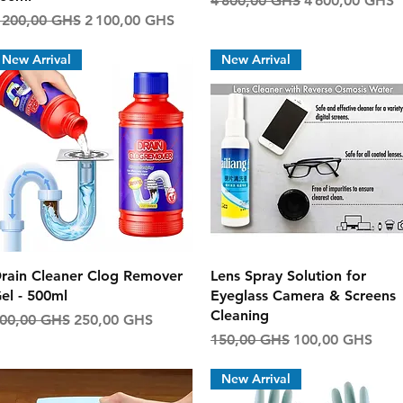
4 800,00 GHS
4 600,00 GHS
rix original
Prix promotionnel
 200,00 GHS
2 100,00 GHS
New Arrival
New Arrival
Aperçu rapide
Aperçu rapide
rain Cleaner Clog Remover
Lens Spray Solution for
el - 500ml
Eyeglass Camera & Screens
Cleaning
rix original
Prix promotionnel
00,00 GHS
250,00 GHS
Prix original
Prix promotionn
150,00 GHS
100,00 GHS
New Arrival