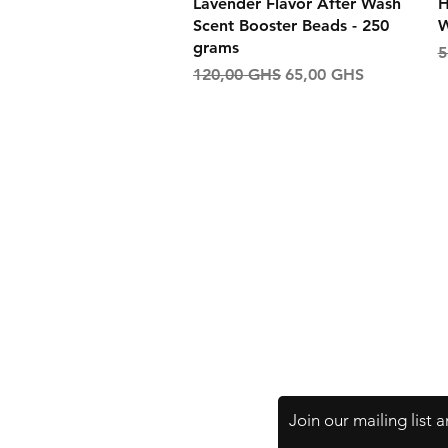
Aperçu rapide
Lavender Flavor After Wash
H
Scent Booster Beads - 250
W
grams
P
5
Prix original
Prix promotionnel
120,00 GHS
65,00 GHS
Shipping & Retur
Store Policy
Payment Method
Join our mailing list